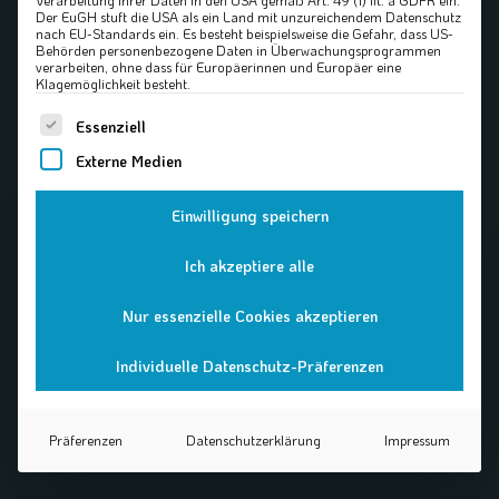
Verarbeitung Ihrer Daten in den USA gemäß Art. 49 (1) lit. a GDPR ein.
Der EuGH stuft die USA als ein Land mit unzureichendem Datenschutz
nach EU-Standards ein. Es besteht beispielsweise die Gefahr, dass US-
Behörden personenbezogene Daten in Überwachungsprogrammen
verarbeiten, ohne dass für Europäerinnen und Europäer eine
Klagemöglichkeit besteht.
Es folgt eine Liste der Service-Gruppen, für die eine Einw
Essenziell
Externe Medien
Einwilligung speichern
Ich akzeptiere alle
Nur essenzielle Cookies akzeptieren
Individuelle Datenschutz-Präferenzen
Präferenzen
Datenschutzerklärung
Impressum