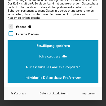
Der EuGH stuft die USA als ein Land mit unzureichendem Datenschutz
nach EU-Standards ein. Es besteht beispielsweise die Gefahr, dass US-
Behörden personenbezogene Daten in Überwachungsprogrammen
verarbeiten, ohne dass für Europäerinnen und Europäer eine
Klagemöglichkeit besteht.
Es folgt eine Liste der Service-Gruppen, für die eine Einw
Essenziell
Externe Medien
Einwilligung speichern
Ich akzeptiere alle
Nur essenzielle Cookies akzeptieren
Individuelle Datenschutz-Präferenzen
Präferenzen
Datenschutzerklärung
Impressum