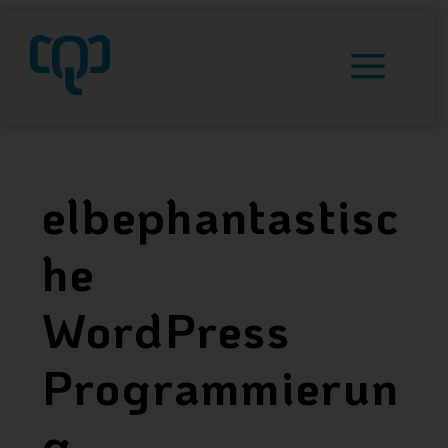
a
elbephantastisc
he
WordPress
Programmierun
g