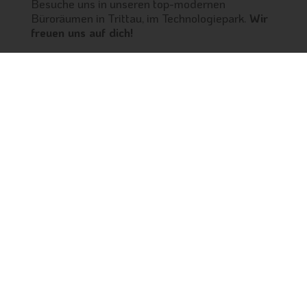
Besuche uns in unseren top-modernen
Büroräumen in Trittau, im Technologiepark.
Wir
freuen uns auf dich!
elbephant GmbH
Technologiepark 24
22946 Trittau
office@elbephant.com
04154 8016700
Sie sehen gerade einen Platzhalterinhalt von
Google
Maps
. Um auf den eigentlichen Inhalt zuzugreifen,
klicken Sie auf die Schaltfläche unten. Bitte beachten