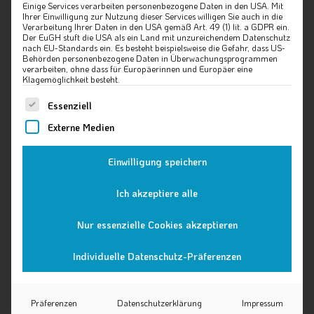
Einige Services verarbeiten personenbezogene Daten in den USA. Mit
Ihrer Einwilligung zur Nutzung dieser Services willigen Sie auch in die
Verarbeitung Ihrer Daten in den USA gemäß Art. 49 (1) lit. a GDPR ein.
Der EuGH stuft die USA als ein Land mit unzureichendem Datenschutz
nach EU-Standards ein. Es besteht beispielsweise die Gefahr, dass US-
Behörden personenbezogene Daten in Überwachungsprogrammen
verarbeiten, ohne dass für Europäerinnen und Europäer eine
Klagemöglichkeit besteht.
Es folgt eine Liste der Service-Gruppen, für die eine Einw
Essenziell
Externe Medien
Einwilligung speichern
Ich akzeptiere alle
Nur essenzielle Cookies akzeptieren
Individuelle Datenschutz-Präferenzen
Präferenzen
Datenschutzerklärung
Impressum